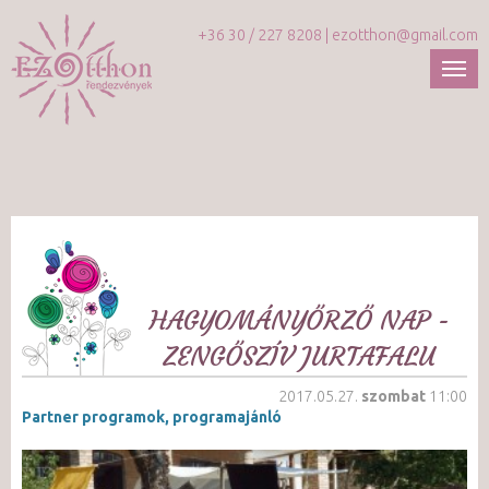
+36 30 / 227 8208 |
ezotthon@gmail.com
HAGYOMÁNYŐRZŐ NAP -
ZENGŐSZÍV JURTAFALU
2017.05.27.
szombat
11:00
Partner programok, programajánló