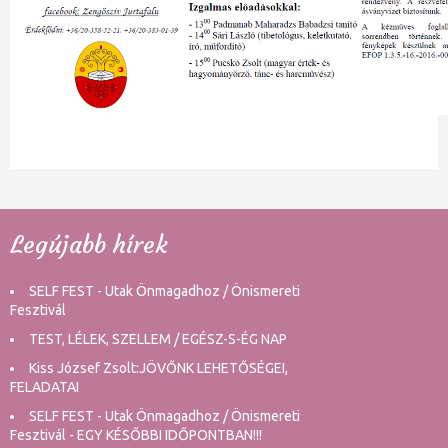
Legújabb hírek
SELF FEST - Utak Önmagadhoz / Önismereti
Fesztivál
TEST, LÉLEK, SZELLEM / EGÉSZ-S-ÉG NAP
Kiss József Zsolt:JÖVŐNK LEHETŐSÉGEI,
FELADATAI
SELF FEST - Utak Önmagadhoz / Önismereti
Fesztivál - EGY KÉSŐBBI IDŐPONTBAN!!!