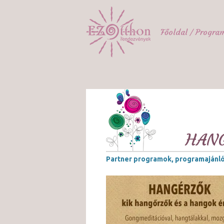
Főoldal
Progra
HANG
Partner programok, programajánl