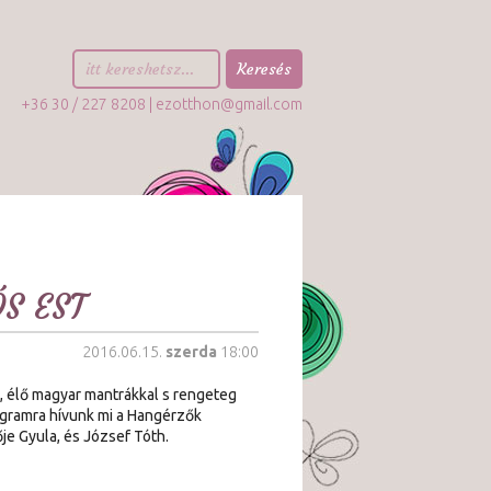
+36 30 / 227 8208 |
ezotthon@gmail.com
S EST
2016.06.15.
szerda
18:00
, élő magyar mantrákkal s rengeteg
rogramra hívunk mi a Hangérzők
ője Gyula, és József Tóth.