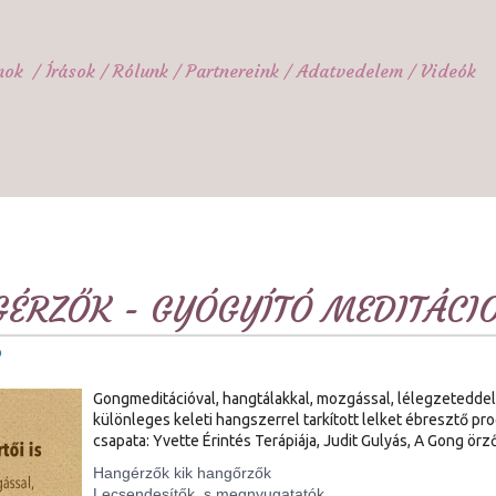
mok
Írások
Rólunk
Partnereink
Adatvedelem
Videók
ÉRZŐK - GYÓGYÍTÓ MEDITÁCIÓ
ó
Gongmeditációval, hangtálakkal, mozgással, lélegzeteddel
különleges keleti hangszerrel tarkított lelket ébresztő p
csapata: Yvette Érintés Terápiája, Judit Gulyás, A Gong örz
Hangérzők kik hangőrzők
Lecsendesítők, s megnyugatatók