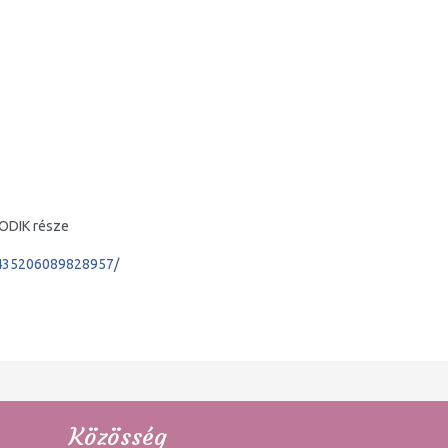
ODIK része
435206089828957/
Közösség