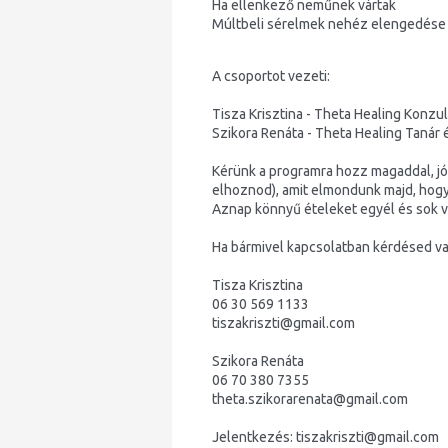
Ha ellenkező neműnek vártak
Múltbeli sérelmek nehéz elengedése
A csoportot vezeti:
Tisza Krisztina - Theta Healing Konzu
Szikora Renáta - Theta Healing Tanár
Kérünk a programra hozz magaddal, jó
elhoznod), amit elmondunk majd, hogy 
Aznap könnyű ételeket egyél és sok vi
Ha bármivel kapcsolatban kérdésed van,
Tisza Krisztina
06 30 569 1133
tiszakriszti@gmail.com
Szikora Renáta
06 70 380 7355
theta.szikorarenata@gmail.
com
Jelentkezés: tiszakriszti@gmail.com