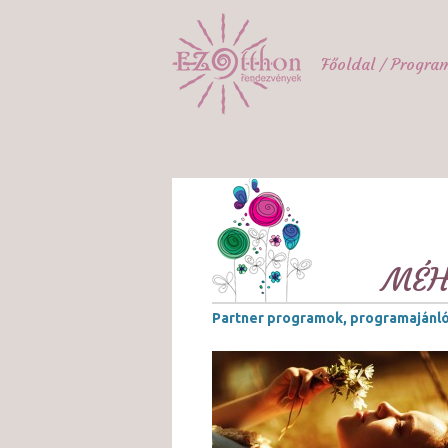
Főoldal
Progra
MÉH
Partner programok, programajánl