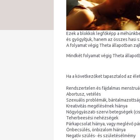
Ezek a blokkok legfőképp a méhünkbe
és gyógyítjuk, hanem az összes hasi 
A folyamat végig Theta állapotban zajl
Mindkét folyamat végig Theta állapotb
Ha a következőket tapasztalod az élet
Rendszertelen és fájdalmas menstruá
Abortusz, vetélés
Szexuális problémák, bántalmazottsá
Kreativitás megélésének hiánya
Nőgyógyászati-szervi betegségek (cisz
Teherbeesési nehézségek
Párkapcsolat hiánya, vagy meglévő pár
Önbecsülés, önbizalom hiánya
Negatív szülés- és születésélmémy