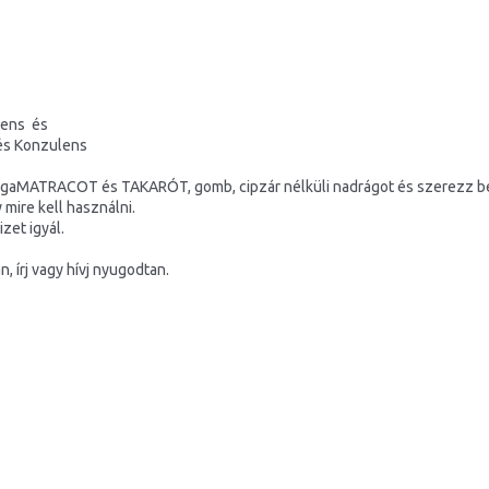
lens és
 és Konzulens
gaMATRACOT és TAKARÓT, gomb, cipzár nélküli nadrágot és szerezz be f
mire kell használni.
zet igyál.
 írj vagy hívj nyugodtan.