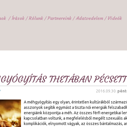
mok
Írások
Rólunk
Partnereink
Adatvedelem
Videók
GYÓGYÍTÁS THETÁBAN PÉCSETT I
ó
2016.09.30.
pént
A méhgyógyítás egy olyan, érintetlen kultúrákból származó
asszonyok segítik egymást a tiszta női energiák felszaba
energiáink központja a méh. Az összes férfi energetikai le
kapcsolatban voltunk, a megfelelésből megélt szexuális akt
komplikációk, elnyomott vágyak, az összes bántalmazás, 