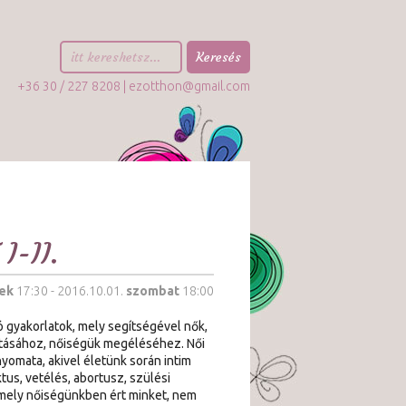
+36 30 / 227 8208 |
ezotthon@gmail.com
-II.
ek
17:30 - 2016.10.01.
szombat
18:00
 gyakorlatok, mely segítségével nők,
dításához, nőiségük megéléséhez. Női
nyomata, akivel életünk során intim
us, vetélés, abortusz, szülési
amely nőiségünkben ért minket, nem