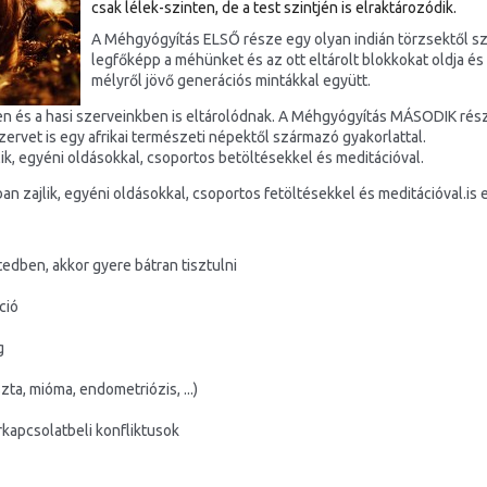
csak lélek-szinten, de a test szintjén is elraktározódik.
A Méhgyógyítás ELSŐ része egy olyan indián törzsektől sz
legfőképp a méhünket és az ott eltárolt blokkokat oldja és 
mélyről jövő gene
rációs mintákkal együtt.
n és a hasi szerveinkben is eltárolódnak. A Méhgyógyítás MÁSODIK rész
szervet
is egy afrikai t
ermészeti népektől származó gyakorlattal.
ik, egyéni oldásokkal, csoportos betöltésekkel és meditációval.
an zajlik, egyéni oldásokkal, csoportos fetöltésekkel és meditációval.
is 
edben, akkor gyere bátran tisztulni
ció
g
ta, mióma, endometriózis, ...)
kapcsolatbeli konfliktusok